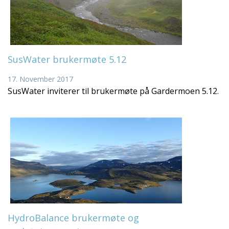
SusWater brukermøte 5.12
17. November 2017
SusWater inviterer til brukermøte på Gardermoen 5.12.
HydroBalance brukermøte og