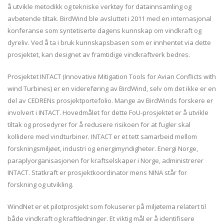
å utvikle metodikk og tekniske verktøy for datainnsamling og
avbøtende tiltak. BirdWind ble avsluttet i 2011 med en internasjonal
konferanse som syntetiserte dagens kunnskap om vindkraft og
dyreliv. Ved å ta i bruk kunnskapsbasen som er innhentet via dette
prosjektet, kan designet av framtidige vindkraftverk bedres.
Prosjektet INTACT (Innovative Mitigation Tools for Avian Conflicts with
wind Turbines) er en videreføring av BirdWind, selv om det ikke er en
del av CEDRENs prosjektportefolio. Mange av BirdWinds forskere er
involvert i INTACT. Hovedmålet for dette FoU-prosjektet er å utvikle
tiltak og prosedyrer for å redusere risikoen for at fugler skal
kollidere med vindturbiner. INTACT er et tett samarbeid mellom
forskningsmiljøet, industri og energimyndigheter. Energi Norge,
paraplyorganisasjonen for kraftselskaper i Norge, administrerer
INTACT. Statkraft er prosjektkoordinator mens NINA står for
forskning og utvikling.
WindNet er et pilotprosjekt som fokuserer på miljøtema relatert til
både vindkraft og kraftledninger. Et viktig mål er å identifisere