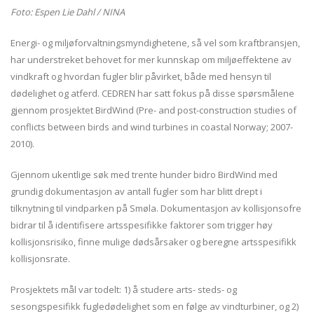
Foto: Espen Lie Dahl / NINA
Energi- og miljøforvaltningsmyndighetene, så vel som kraftbransjen,
har understreket behovet for mer kunnskap om miljøeffektene av
vindkraft og hvordan fugler blir påvirket, både med hensyn til
dødelighet og atferd. CEDREN har satt fokus på disse spørsmålene
gjennom prosjektet BirdWind (Pre- and post-construction studies of
conflicts between birds and wind turbines in coastal Norway; 2007-
2010).
Gjennom ukentlige søk med trente hunder bidro BirdWind med
grundig dokumentasjon av antall fugler som har blitt drept i
tilknytning til vindparken på Smøla. Dokumentasjon av kollisjonsofre
bidrar til å identifisere artsspesifikke faktorer som trigger høy
kollisjonsrisiko, finne mulige dødsårsaker og beregne artsspesifikk
kollisjonsrate.
Prosjektets mål var todelt: 1) å studere arts- steds- og
sesongspesifikk fugledødelighet som en følge av vindturbiner, og 2)