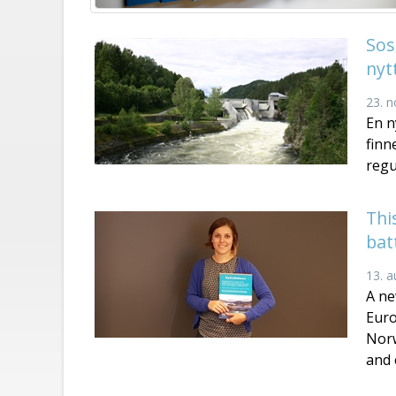
Sos
nyt
23. 
En n
finn
regu
Thi
bat
13. 
A ne
Euro
Norw
and 