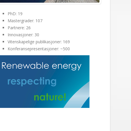
PhD: 19
Mastergrader: 107
Partnere: 26
Innovasjoner: 30
Vitenskapelige publikasjoner: 169
Konferansepresentasjoner: ~500