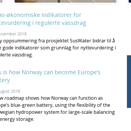
io-økonomiske indikatorer for
tevurdering i regulerte vassdrag
november 2018
y oppsummering fra prosjektet SusWater bidrar til å
e gode indikatorer som grunnlag for nyttevurdering i
lerte vassdrag.
s is how Norway can become Europe’s
tery
august 2018
w roadmap shows how Norway can function as
pe’s blue-green battery, using the flexibility of the
egian hydropower system for large-scale balancing
energy storage.