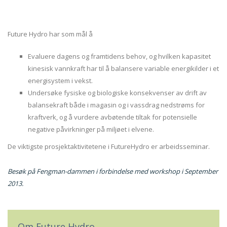
Future Hydro har som mål å
Evaluere dagens og framtidens behov, og hvilken kapasitet
kinesisk vannkraft har til å balansere variable energikilder i et
energisystem i vekst.
Undersøke fysiske og biologiske konsekvenser av drift av
balansekraft både i magasin og i vassdrag nedstrøms for
kraftverk, og å vurdere avbøtende tiltak for potensielle
negative påvirkninger på miljøet i elvene.
De viktigste prosjektaktivitetene i FutureHydro er arbeidsseminar.
Besøk på Fengman-dammen i forbindelse med workshop i September
2013.
Om Future Hydro