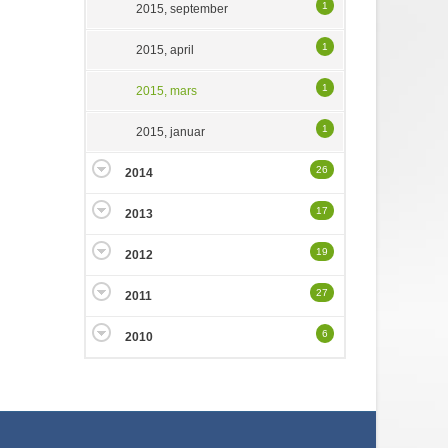
1
2015, september
1
2015, april
1
2015, mars
1
2015, januar
26
2014
17
2013
19
2012
27
2011
6
2010