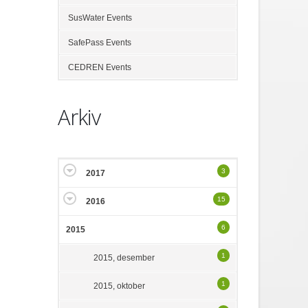
SusWater Events
SafePass Events
CEDREN Events
Arkiv
3
2017
15
2016
6
2015
1
2015, desember
1
2015, oktober