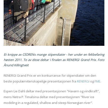
Et knippe av CEDRENs mange stipendiater - her under en feltbefaring
høsten 2011. To av disse deltar i finalen av RENERGI Grand Prix. Foto
Ånund Killingtveit
RENERGI Grand Prix er en konkurranse for stipendiater om den
beste populærvitenskapelige presentasjonen fra
RENERGI
og
FME
.
Espen Lie Dahl deltar med presentasjonen "Havørn og vindkraft",
mens Netra P. Timalsina deltar med presentasjonen "River ice
modeling in a regulated, shallow and steep Norwegian river".