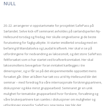
NULL
20.-22. arrangerer vi oppstartsmøte for prosjektet SafePass på
Sørlandet. Selve kick-off seminaret avholdes på sørlandsperlen Ny-
Hellesund torsdag og fredag. Her skulle omgivelsene gi de beste
forutsetning for faglig utbytte. Vi starter imidlertid onsdag med en
befaring til Mandalselva og Laudal kraftverk. Her skal vi se på
utfordringene for nedvandring av laksesmolt, og det store SafePass
feltforsøket som vi har startet ved kraftverksinntaket. Her skal
laksesmoltens bevegelser foran inntaket kartlegges i tre
dimensjoner, og vi får se på det eksperimentelle oppsettet mens
forsøket går. Etter at båten har tatt oss ut til Ny-Hellesund blir det
seminar – med foredrag fra våre internasjonale forskningspartnere,
diskusjoner og ikke minst gruppearbeid. Seminaret gir en unik
mulighet for tematiske gruppearbeid hvor forskere, forvaltning og
våre brukerpartnere kan samles i diskusjoner om muligheter og
utfordringer innenfor SafePass sine tema. Her blir det