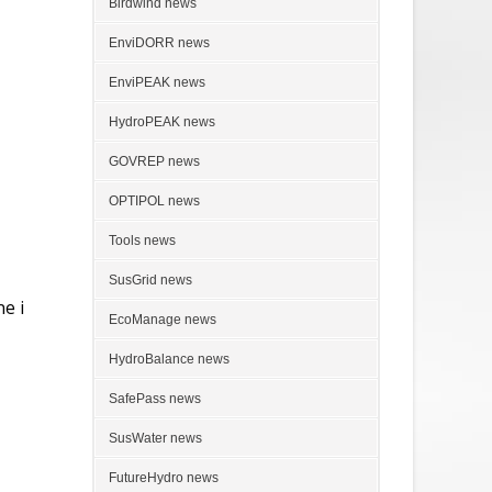
Birdwind news
EnviDORR news
EnviPEAK news
HydroPEAK news
GOVREP news
OPTIPOL news
Tools news
SusGrid news
e i
EcoManage news
HydroBalance news
SafePass news
SusWater news
FutureHydro news