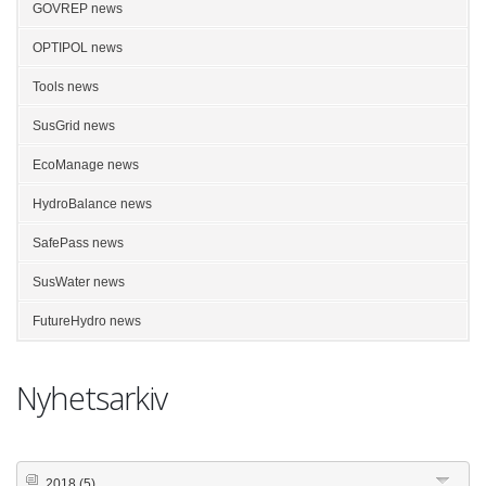
GOVREP news
OPTIPOL news
Tools news
SusGrid news
EcoManage news
HydroBalance news
SafePass news
SusWater news
FutureHydro news
Nyhetsarkiv
2018
(5)