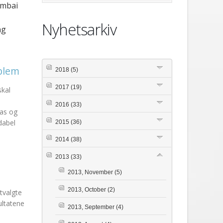
umbai
Nyhetsarkiv
ng
oblem
2018
(5)
2017
(19)
skal
2016
(33)
Aas og
dabel
2015
(36)
2014
(38)
2013
(33)
2013, November
(5)
2013, October
(2)
tvalgte
ultatene
2013, September
(4)