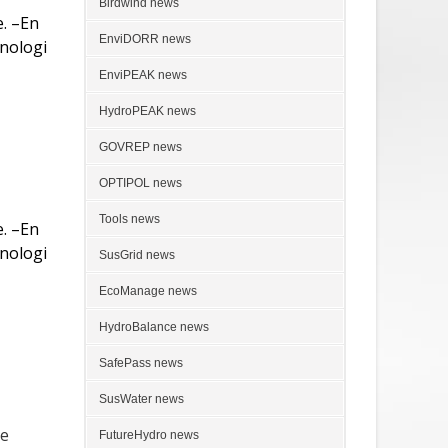
Birdwind news
. –En
EnviDORR news
knologi
EnviPEAK news
HydroPEAK news
GOVREP news
OPTIPOL news
Tools news
. –En
knologi
SusGrid news
EcoManage news
HydroBalance news
SafePass news
SusWater news
he
FutureHydro news