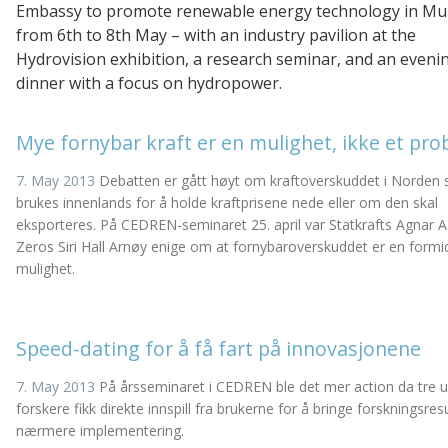
Embassy to promote renewable energy technology in M
from 6th to 8th May – with an industry pavilion at the
Hydrovision exhibition, a research seminar, and an eveni
dinner with a focus on hydropower.
Mye fornybar kraft er en mulighet, ikke et pr
7. May 2013
Debatten er gått høyt om kraftoverskuddet i Norden 
brukes innenlands for å holde kraftprisene nede eller om den skal
eksporteres. På CEDREN-seminaret 25. april var Statkrafts Agnar 
Zeros Siri Hall Arnøy enige om at fornybaroverskuddet er en formi
mulighet.
Speed-dating for å få fart på innovasjonene
7. May 2013
På årsseminaret i CEDREN ble det mer action da tre u
forskere fikk direkte innspill fra brukerne for å bringe forskningsres
nærmere implementering.