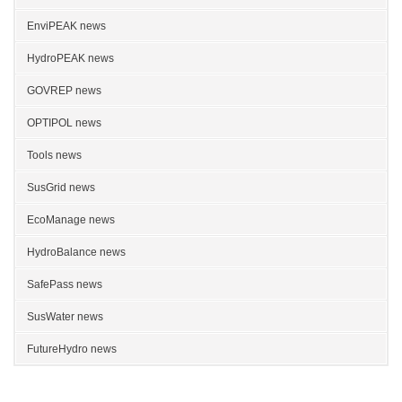
EnviPEAK news
HydroPEAK news
GOVREP news
OPTIPOL news
Tools news
SusGrid news
EcoManage news
HydroBalance news
SafePass news
SusWater news
FutureHydro news