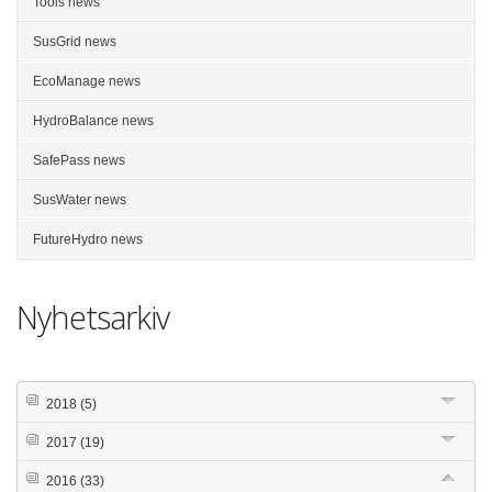
Tools news
SusGrid news
EcoManage news
HydroBalance news
SafePass news
SusWater news
FutureHydro news
Nyhetsarkiv
2018
(5)
2017
(19)
2016
(33)