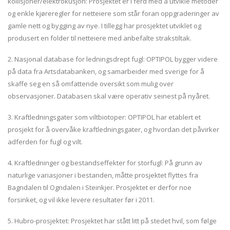
kollisjoner/elektrokusjon: Prosjektet er i ferd med å utvikle metoder
og enkle kjøreregler for netteiere som står foran oppgraderinger av
gamle nett og bygging av nye. I tillegg har prosjektet utviklet og
produsert en folder til netteiere med anbefalte strakstiltak.
2. Nasjonal database for ledningsdrept fugl: OPTIPOL bygger videre
på data fra Artsdatabanken, og samarbeider med sverige for å
skaffe seg en så omfattende oversikt som mulig over
observasjoner. Databasen skal være operativ seinest på nyåret.
3. Kraftledningsgater som viltbiotoper: OPTIPOL har etablert et
prosjekt for å overvåke kraftledningsgater, og hvordan det påvirker
adferden for fugl og vilt.
4. Kraftledninger og bestandseffekter for storfugl: På grunn av
naturlige variasjoner i bestanden, måtte prosjektet flyttes fra
Bagndalen til Ogndalen i Steinkjer. Prosjektet er derfor noe
forsinket, og vil ikke levere resultater før i 2011.
5. Hubro-prosjektet: Prosjektet har stått litt på stedet hvil, som følge