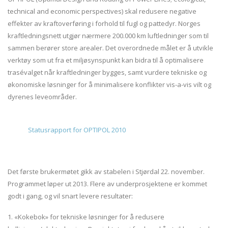
technical and economic perspectives) skal redusere negative
effekter av kraftoverføring i forhold til fugl og pattedyr. Norges
kraftledningsnett utgjør nærmere 200.000 km luftledninger som til
sammen berører store arealer. Det overordnede målet er å utvikle
verktøy som ut fra et miljøsynspunkt kan bidra til å optimalisere
trasévalget når kraftledninger bygges, samt vurdere tekniske og
økonomiske løsninger for å minimalisere konflikter vis-a-vis vilt og
dyrenes leveområder.
Statusrapport for OPTIPOL 2010
Det første brukermøtet gikk av stabelen i Stjørdal 22. november.
Programmet løper ut 2013. Flere av underprosjektene er kommet
godt i gang, og vil snart levere resultater:
1. «Kokebok» for tekniske løsninger for å redusere