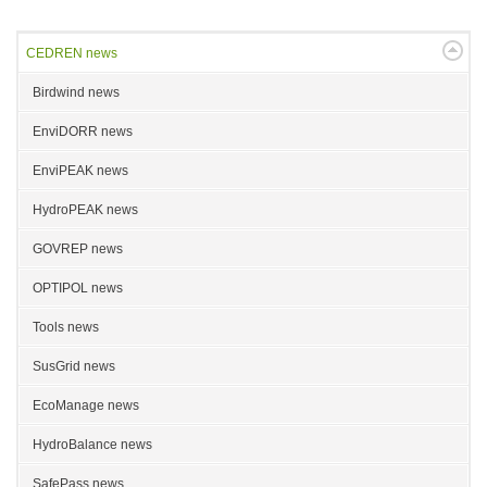
CEDREN news
Birdwind news
EnviDORR news
EnviPEAK news
HydroPEAK news
GOVREP news
OPTIPOL news
Tools news
SusGrid news
EcoManage news
HydroBalance news
SafePass news