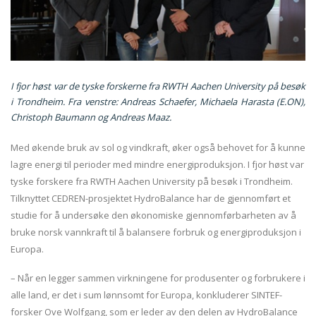
I fjor høst var de tyske forskerne fra RWTH Aachen University på besøk
i Trondheim. Fra venstre: Andreas Schaefer, Michaela Harasta (E.ON),
Christoph Baumann og Andreas Maaz.
Med økende bruk av sol og vindkraft, øker også behovet for å kunne
lagre energi til perioder med mindre energiproduksjon. I fjor høst var
tyske forskere fra RWTH Aachen University på besøk i Trondheim.
Tilknyttet CEDREN-prosjektet HydroBalance har de gjennomført et
studie for å undersøke den økonomiske gjennomførbarheten av å
bruke norsk vannkraft til å balansere forbruk og energiproduksjon i
Europa.
– Når en legger sammen virkningene for produsenter og forbrukere i
alle land, er det i sum lønnsomt for Europa, konkluderer SINTEF-
forsker Ove Wolfgang, som er leder av den delen av HydroBalance