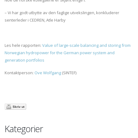
Noe de norske kollegaene er skjønt enige i.
– Vi har godt utbytte av den faglige utvekslingen, konkluderer
senterleder i CEDREN, Atle Harby
Les hele rapporten:
Value of large-scale balancing and storing from
Norwegian hydropower for the German power system and
generation portfolios
Kontaktperson:
Ove Wolfgang
(SINTEF)
Skriv ut
Kategorier