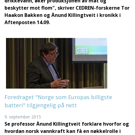
drikkevann, øker produksjonen av mat og
beskytter mot flom", skriver CEDREN-forskerne Tor
Haakon Bakken og Ånund Killingtveit i
kronikk i
Aftenposten 14.09
.
Foredraget "Norge som Europas billigste
batteri" tilgjengelig på nett
9. september 2015
Se professor Ånund Killingtveit forklare hvorfor og
hvordan norsk vannkraft kan få en nøkkelrolle i