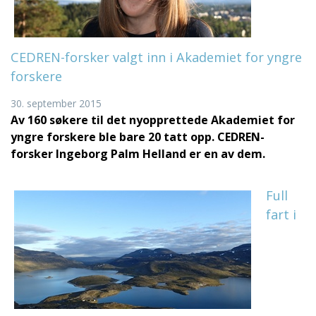
CEDREN-forsker valgt inn i Akademiet for yngre
forskere
30. september 2015
Av 160 søkere til det nyopprettede Akademiet for
yngre forskere ble bare 20 tatt opp. CEDREN-
forsker Ingeborg Palm Helland er en av dem.
Full
fart i