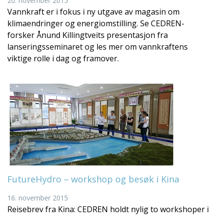
20. november 2015
Vannkraft er i fokus i ny utgave av magasin om
klimaendringer og energiomstilling. Se CEDREN-
forsker Ånund Killingtveits presentasjon fra
lanseringsseminaret og les mer om vannkraftens
viktige rolle i dag og framover.
FutureHydro – workshop og besøk i Kina
16. november 2015
Reisebrev fra Kina: CEDREN holdt nylig to workshoper i