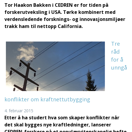
Tor Haakon Bakken i CEDREN er for tiden på
forskerutveksling i USA. Tørke
kombinert med
verdensledende forsknings- og innovasjonsmiljøer
trakk ham til nettopp California.
Tre
råd
for å
unngå
konflikter om kraftnettutbygging
4. februar 2015
Etter å ha studert hva som skaper konflikter når
det skal bygges nye kraftledninger, lanserer
CEDREN-forskere nå et populærvitenskapelig hefte