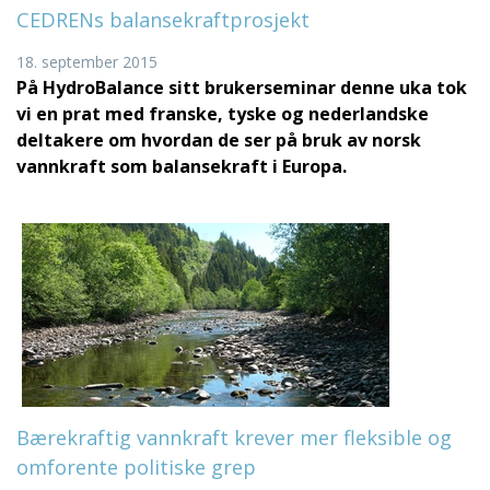
CEDRENs balansekraftprosjekt
18. september 2015
På HydroBalance sitt brukerseminar denne uka tok
vi en prat med franske, tyske og nederlandske
deltakere om hvordan de ser på bruk av norsk
vannkraft som balansekraft i Europa.
Bærekraftig vannkraft krever mer fleksible og
omforente politiske grep