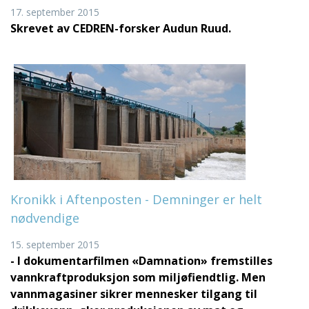
17. september 2015
Skrevet av CEDREN-forsker Audun Ruud.
Kronikk i Aftenposten - Demninger er helt
nødvendige
15. september 2015
- I dokumentarfilmen «Damnation» fremstilles
vannkraftproduksjon som miljøfiendtlig. Men
vannmagasiner sikrer mennesker tilgang til