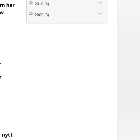
om har
2010
(6)
av
2009
(3)
.
r
t nytt