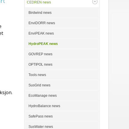
rt
CEDREN news
Birdwind news
EnviDORR news
e
et
EnviPEAK news
HydroPEAK news
GOVREP news
OPTIPOL news
Tools news
SusGrid news
ksjon.
EcoManage news
HydroBalance news
SafePass news
SusWater news