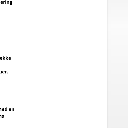
mering
rekke
uer.
med en
ns