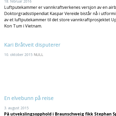
18. februar 2016
Luftputekammer er vannkraftverkenes versjon av en airb
Doktorgradsstipendiat Kaspar Vereide bistår nå i utform
av et luftputekammer til det store vannkraftprosjektet U
Kon Tum i Vietnam.
Kari Bråtveit disputerer
10. oktober 2015
NULL
En elvebunn på reise
3. august 2015
På utvekslingsopphold i Braunschweig fikk Stephan Sp