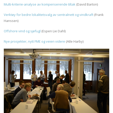
Multi-kriterie-analyse av kompenserende tiltak
(David Barton)
Verktøy for bedre lokalitetsvalg av sentralnett og vindkraft
(Frank
Hanssen)
Offshore vind og sjøfugl
(Espen Lie Dahl)
Nye prosjekter, nytt FME og veien videre
(Atle Harby)