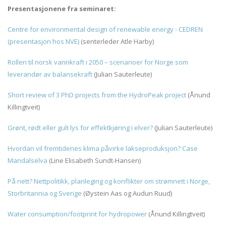
Presentasjonene fra seminaret:
Centre for environmental design of renewable energy - CEDREN
(presentasjon hos NVE)
(senterleder Atle Harby)
Rollen til norsk vannkraft i 2050 – scenarioer for Norge som
leverandør av balansekraft
(Julian Sauterleute)
Short review of 3 PhD projects from the HydroPeak project
(Ånund
Killingtveit)
Grønt, rødt eller gult lys for effektkjøring i elver?
(Julian Sauterleute)
Hvordan vil fremtidenes klima påvirke lakseproduksjon? Case
Mandalselva
(Line Elisabeth Sundt-Hansen)
På nett? Nettpolitikk, planleging og konflikter om strømnett i Norge,
Storbritannia og Sverige
(Øystein Aas og Audun Ruud)
Water consumption/footprint for hydropower
(Ånund Killingtveit)