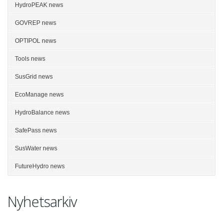
HydroPEAK news
GOVREP news
OPTIPOL news
Tools news
SusGrid news
EcoManage news
HydroBalance news
SafePass news
SusWater news
FutureHydro news
Nyhetsarkiv