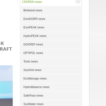
CEDREN news
Birdwind news
EnviDORR news
EnviPEAK news
HydroPEAK news
SK
GOVREP news
KRAFT
OPTIPOL news
Tools news
SusGrid news
EcoManage news
HydroBalance news
SafePass news
SusWater news