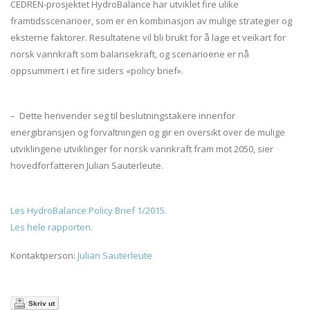
CEDREN-prosjektet HydroBalance har utviklet fire ulike
framtidsscenarioer, som er en kombinasjon av mulige strategier og
eksterne faktorer. Resultatene vil bli brukt for å lage et veikart for
norsk vannkraft som balansekraft, og scenarioene er nå
oppsummert i et fire siders «policy brief».
– Dette henvender seg til beslutningstakere innenfor
energibransjen og forvaltningen og gir en oversikt over de mulige
utviklingene utviklinger for norsk vannkraft fram mot 2050, sier
hovedforfatteren Julian Sauterleute.
Les HydroBalance Policy Brief 1/2015.
Les hele rapporten.
Kontaktperson:
Julian Sauterleute
Skriv ut