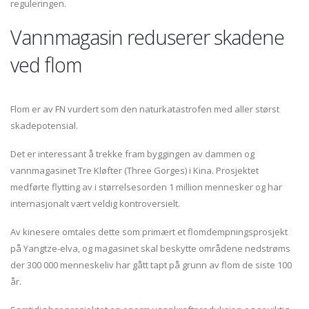
reguleringen.
Vannmagasin reduserer skadene
ved flom
Flom er av FN vurdert som den naturkatastrofen med aller størst
skadepotensial.
Det er interessant å trekke fram byggingen av dammen og
vannmagasinet Tre Kløfter (Three Gorges) i Kina. Prosjektet
medførte flytting av i størrelsesorden 1 million mennesker og har
internasjonalt vært veldig kontroversielt.
Av kinesere omtales dette som primært et flomdempningsprosjekt
på Yangtze-elva, og magasinet skal beskytte områdene nedstrøms
der 300 000 menneskeliv har gått tapt på grunn av flom de siste 100
år.