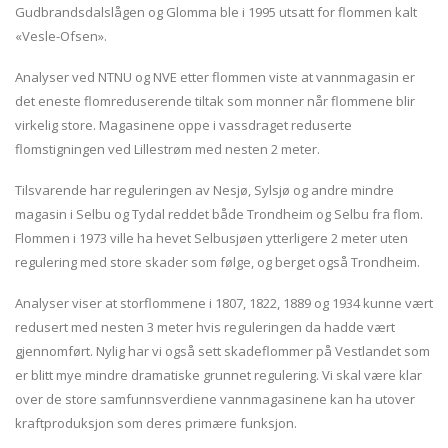
Gudbrandsdalslågen og Glomma ble i 1995 utsatt for flommen kalt
«Vesle-Ofsen».
Analyser ved NTNU og NVE etter flommen viste at vannmagasin er
det eneste flomreduserende tiltak som monner når flommene blir
virkelig store. Magasinene oppe i vassdraget reduserte
flomstigningen ved Lillestrøm med nesten 2 meter.
Tilsvarende har reguleringen av Nesjø, Sylsjø og andre mindre
magasin i Selbu og Tydal reddet både Trondheim og Selbu fra flom.
Flommen i 1973 ville ha hevet Selbusjøen ytterligere 2 meter uten
regulering med store skader som følge, og berget også Trondheim.
Analyser viser at storflommene i 1807, 1822, 1889 og 1934 kunne vært
redusert med nesten 3 meter hvis reguleringen da hadde vært
gjennomført. Nylig har vi også sett skadeflommer på Vestlandet som
er blitt mye mindre dramatiske grunnet regulering. Vi skal være klar
over de store samfunnsverdiene vannmagasinene kan ha utover
kraftproduksjon som deres primære funksjon.