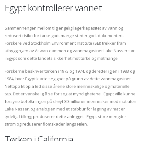
Egypt kontrollerer vannet
Sammenhengen mellom tilgjengelig lagerkapasitet av vann og
redusert risiko for tørke godt mange steder godt dokumentert.
Forskere ved Stockholm Environment Institute (SEI) trekker fram
utbyggingen av Aswan-dammen og vannmagasinet Lake Nasser sør
i Egypt som dette landets sikkerhet mot tørke og matmangel.
Forskerne beskriver tørken i 1973 og 1974, og deretter igjen i 1983 og
1984, hvor Egypt klarte seg godt på grunn av dette vannmagasinet.
Nettopp Etiopia led disse årene store menneskelige og materielle
tap. Det er vanskelig å se for seg at myndighetene i Egypt ville kunne
forsyne befolkningen på drøyt 80 millioner mennesker med mat uten
Lake Nasser, og analogien med et stabbur for lagring av mat er
tydelig. I tillegg produserer dette anlegget i Egypt store mengder
strøm og reduserer flomskader langs Nilen.
Tørken i California