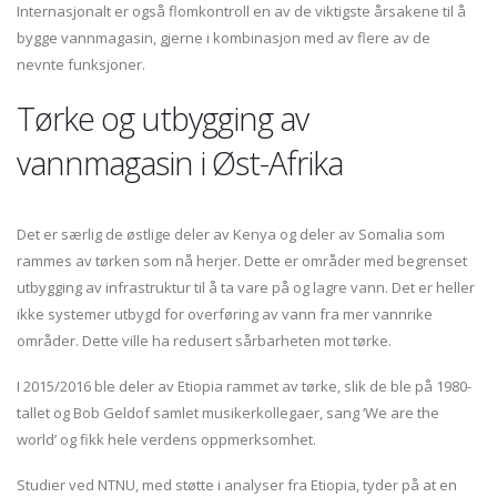
Internasjonalt er også flomkontroll en av de viktigste årsakene til å
bygge vannmagasin, gjerne i kombinasjon med av flere av de
nevnte funksjoner.
Tørke og utbygging av
vannmagasin i Øst-Afrika
Det er særlig de østlige deler av Kenya og deler av Somalia som
rammes av tørken som nå herjer. Dette er områder med begrenset
utbygging av infrastruktur til å ta vare på og lagre vann. Det er heller
ikke systemer utbygd for overføring av vann fra mer vannrike
områder. Dette ville ha redusert sårbarheten mot tørke.
I 2015/2016 ble deler av Etiopia rammet av tørke, slik de ble på 1980-
tallet og Bob Geldof samlet musikerkollegaer, sang ‘We are the
world’ og fikk hele verdens oppmerksomhet.
Studier ved NTNU, med støtte i analyser fra Etiopia, tyder på at en