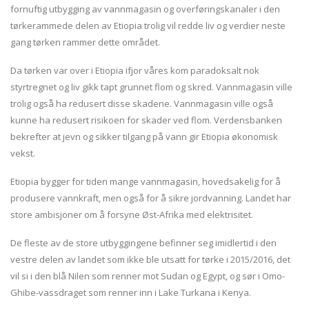
fornuftig utbygging av vannmagasin og overføringskanaler i den
tørkerammede delen av Etiopia trolig vil redde liv og verdier neste
gang tørken rammer dette området.
Da tørken var over i Etiopia ifjor våres kom paradoksalt nok
styrtregnet og liv gikk tapt grunnet flom og skred. Vannmagasin ville
trolig også ha redusert disse skadene. Vannmagasin ville også
kunne ha redusert risikoen for skader ved flom. Verdensbanken
bekrefter at jevn og sikker tilgang på vann gir Etiopia økonomisk
vekst.
Etiopia bygger for tiden mange vannmagasin, hovedsakelig for å
produsere vannkraft, men også for å sikre jordvanning. Landet har
store ambisjoner om å forsyne Øst-Afrika med elektrisitet.
De fleste av de store utbyggingene befinner seg imidlertid i den
vestre delen av landet som ikke ble utsatt for tørke i 2015/2016, det
vil si i den blå Nilen som renner mot Sudan og Egypt, og sør i Omo-
Ghibe-vassdraget som renner inn i Lake Turkana i Kenya.