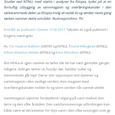
Studier ved NTNU, med støtte i analyser fra Etiopia, tyder på at en
fornuftig utbygging av vannmagasin og overføringskanaler i den
tørkerammede delen av Etiopia trolig vil redde liv og verdier neste gang
tørken rammer dette området. Illustrasjonsfoto: Thi
Kronikk av publisert i Gemini 17.02.2017
. Teksten er også publisert i
Dagens næringsliv.
Av:
Tor Haakon Bakken
(SINTEF og NTNU),
Ånund Killingtveit
(NTNU),
Kiflom Wasihun Belete
(NTNU) og
Knut Alfredsen
(NTNU)
Øst-Afrika er igjen rammet av tørke slik de har vært gjentatte ganger
tidligere. Avlinger tørker ut, husdyr dør, familier sulter og
menneskeliv går tapt. Det er stor opposisjon mot dammer og
vannmagasin i den vestlige verden, men magasin med
overføringskanaler redder liv og store verdier når vannet uteblir.
Vannmagasin utjevner forskjellene i tilgang på vann mellom den
tørre og den våte årstiden. Den samfunnsmessige utfordringen kan
både være at det kommer for mye vann i den våte sesongen som gir