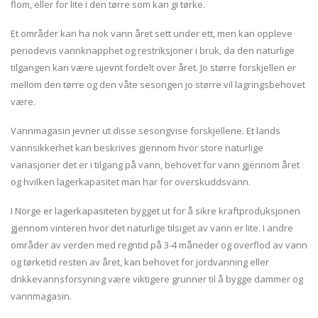
flom, eller for lite i den tørre som kan gi tørke.
Et områder kan ha nok vann året sett under ett, men kan oppleve
periodevis vannknapphet og restriksjoner i bruk, da den naturlige
tilgangen kan være ujevnt fordelt over året. Jo større forskjellen er
mellom den tørre og den våte sesongen jo større vil lagringsbehovet
være.
Vannmagasin jevner ut disse sesongvise forskjellene. Et lands
vannsikkerhet kan beskrives gjennom hvor store naturlige
variasjoner det er i tilgang på vann, behovet for vann gjennom året
og hvilken lagerkapasitet man har for overskuddsvann.
I Norge er lagerkapasiteten bygget ut for å sikre kraftproduksjonen
gjennom vinteren hvor det naturlige tilsiget av vann er lite. I andre
områder av verden med regntid på 3-4 måneder og overflod av vann
og tørketid resten av året, kan behovet for jordvanning eller
drikkevannsforsyning være viktigere grunner til å bygge dammer og
vannmagasin.