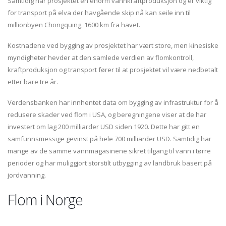
Samtidig har prosjektet en enorm vannkraftproduksjon og er viktig
for transport på elva der havgående skip nå kan seile inn til
millionbyen Chongquing, 1600 km fra havet.
Kostnadene ved bygging av prosjektet har vært store, men kinesiske
myndigheter hevder at den samlede verdien av flomkontroll,
kraftproduksjon og transport fører til at prosjektet vil være nedbetalt
etter bare tre år.
Verdensbanken har innhentet data om bygging av infrastruktur for å
redusere skader ved flom i USA, og beregningene viser at de har
investert om lag 200 milliarder USD siden 1920. Dette har gitt en
samfunnsmessige gevinst på hele 700 milliarder USD. Samtidig har
mange av de samme vannmagasinene sikret tilgang til vann i tørre
perioder og har muliggjort storstilt utbygging av landbruk basert på
jordvanning.
Flom i Norge