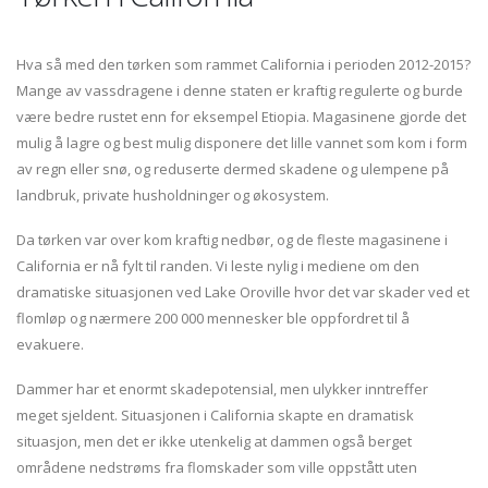
Hva så med den tørken som rammet California i perioden 2012-2015?
Mange av vassdragene i denne staten er kraftig regulerte og burde
være bedre rustet enn for eksempel Etiopia. Magasinene gjorde det
mulig å lagre og best mulig disponere det lille vannet som kom i form
av regn eller snø, og reduserte dermed skadene og ulempene på
landbruk, private husholdninger og økosystem.
Da tørken var over kom kraftig nedbør, og de fleste magasinene i
California er nå fylt til randen. Vi leste nylig i mediene om den
dramatiske situasjonen ved Lake Oroville hvor det var skader ved et
flomløp og nærmere 200 000 mennesker ble oppfordret til å
evakuere.
Dammer har et enormt skadepotensial, men ulykker inntreffer
meget sjeldent. Situasjonen i California skapte en dramatisk
situasjon, men det er ikke utenkelig at dammen også berget
områdene nedstrøms fra flomskader som ville oppstått uten